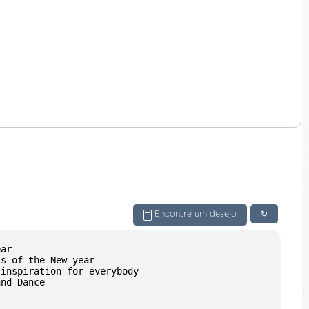
a
Encontre um desejo
↻