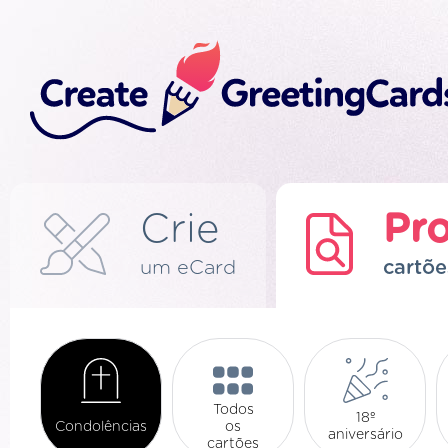
Crie
Pro
um eCard
cartõe
Todos
18º
Condolências
os
aniversário
cartões